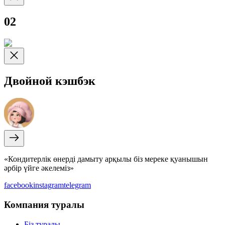
02
Двойной кэшбэк
«Кондитерлік өнерді дамыту арқылы біз мереке қуанышын
әрбір үйге әкелеміз»
facebook
instagram
telegram
Компания туралы
Біз туралы