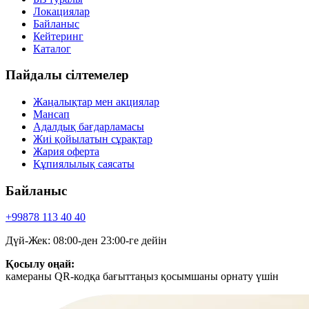
Локациялар
Байланыс
Кейтеринг
Каталог
Пайдалы сілтемелер
Жаңалықтар мен акциялар
Мансап
Адалдық бағдарламасы
Жиі қойылатын сұрақтар
Жария оферта
Құпиялылық саясаты
Байланыс
+99878
113 40 40
Дүй-Жек: 08:00-ден 23:00-ге дейін
Қосылу оңай:
камераны QR-кодқа бағыттаңыз қосымшаны орнату үшін