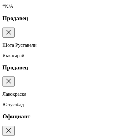
#N/A
Продавец
Шота Руставели
Яккасарай
Продавец
Лакокраска
Юнусабад
Официант