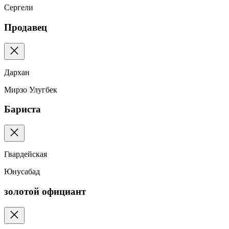
Сергели
Продавец
Дархан
Мирзо Улугбек
Бариста
Гвардейская
Юнусабад
золотой официант