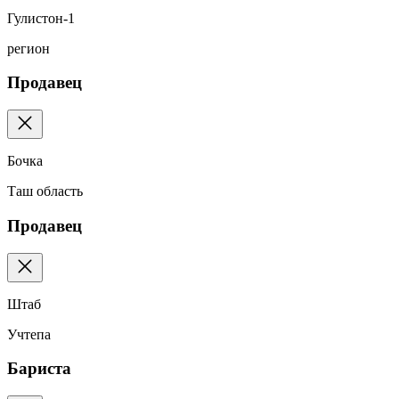
Гулистон-1
регион
Продавец
Бочка
Таш область
Продавец
Штаб
Учтепа
Бариста