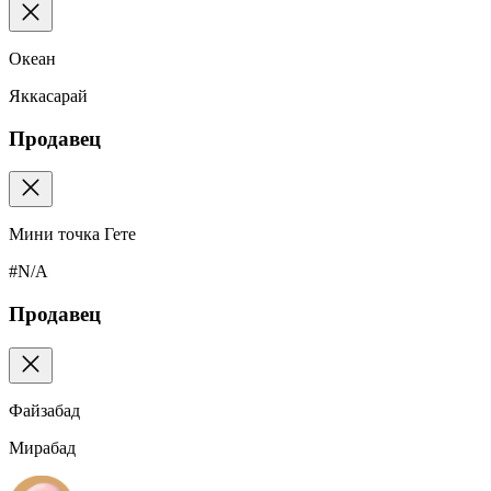
Океан
Яккасарай
Продавец
Мини точка Гете
#N/A
Продавец
Файзабад
Мирабад