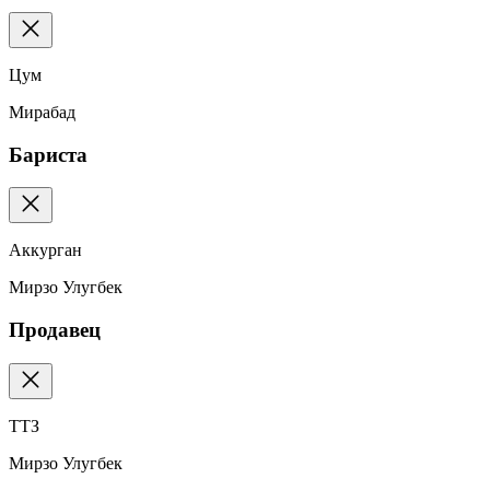
Цум
Мирабад
Бариста
Аккурган
Мирзо Улугбек
Продавец
ТТЗ
Мирзо Улугбек