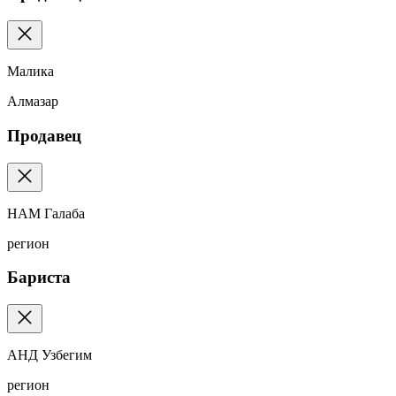
Малика
Алмазар
Продавец
НАМ Галаба
регион
Бариста
АНД Узбегим
регион