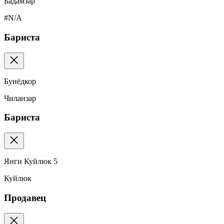
Бадамзар
#N/A
Бариста
Бунёдкор
Чиланзар
Бариста
Янги Куйлюк 5
Куйлюк
Продавец