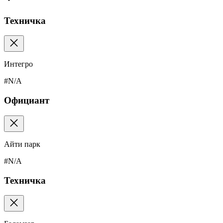
Техничка
Интегро
#N/A
Официант
Айти парк
#N/A
Техничка