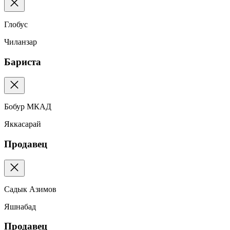
Глобус
Чиланзар
Бариста
Бобур МКАД
Яккасарай
Продавец
Садык Азимов
Яшнабад
Продавец