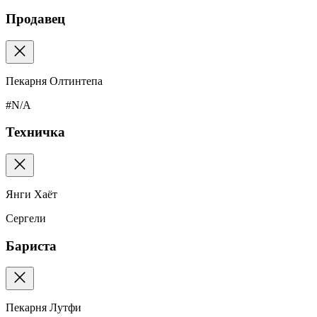
Продавец
Пекарня Олтинтепа
#N/A
Техничка
Янги Хаёт
Сергели
Бариста
Пекарня Лутфи