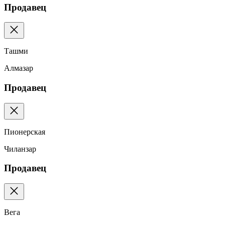
Продавец
Ташми
Алмазар
Продавец
Пионерская
Чиланзар
Продавец
Вега