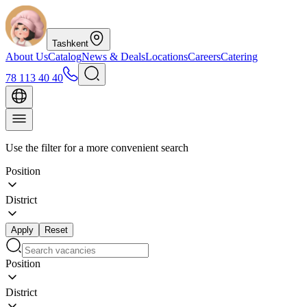
Tashkent
About Us
Catalog
News & Deals
Locations
Careers
Catering
78 113 40 40
Use the filter for a more convenient search
Position
District
Apply
Reset
Position
District